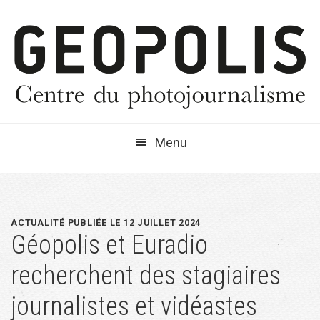
Passer
Passer
Passer
à
au
à
la
contenu
la
navigation
principal
barre
principale
latérale
principale
Menu
ACTUALITÉ PUBLIÉE LE 12 JUILLET 2024
Géopolis et Euradio
recherchent des stagiaires
journalistes et vidéastes