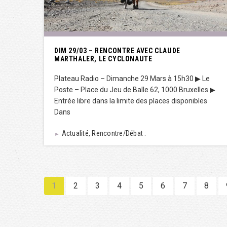
DIM 29/03 – RENCONTRE AVEC CLAUDE
MARTHALER, LE CYCLONAUTE
Plateau Radio – Dimanche 29 Mars à 15h30 ▶︎ Le
Poste – Place du Jeu de Balle 62, 1000 Bruxelles ▶︎
Entrée libre dans la limite des places disponibles
Dans
Actualité, Rencontre/Débat :
►
1
2
3
4
5
6
7
8