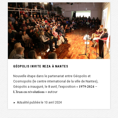
GÉOPOLIS INVITE REZA À NANTES
Nouvelle étape dans le partenariat entre Géopolis et
Cosmopolis (le centre international de la ville de Nantes),
Géopolis a inauguré, le 8 avril, l’exposition « 𝟏𝟗𝟕𝟗-𝟐𝟎𝟐𝟒 –
𝐋’𝐈𝐫𝐚𝐧 𝐞𝐧 𝐫𝐞́𝐯𝐨𝐥𝐮𝐭𝐢𝐨𝐧𝐬 » autour
Actualité publiée le 10 avril 2024
►