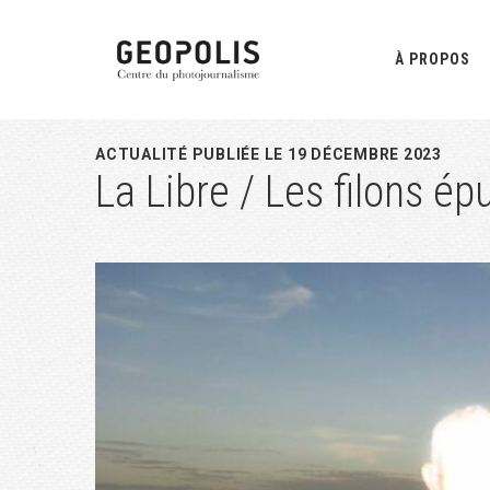
Passer
Passer
Passer
à
au
à
À PROPOS
la
contenu
la
navigation
principal
barre
principale
latérale
ACTUALITÉ PUBLIÉE LE 19 DÉCEMBRE 2023
La Libre / Les filons é
principale