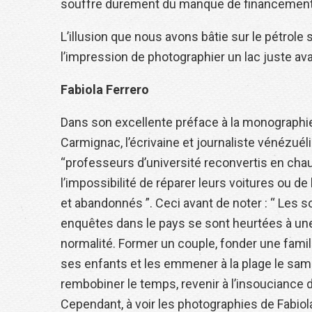
souffre durement du manque de financement d
L’illusion que nous avons bâtie sur le pétrole 
l’impression de photographier un lac juste ava
Fabiola Ferrero
Dans son excellente préface à la monographie
Carmignac, l’écrivaine et journaliste vénézuél
“professeurs d’université reconvertis en chau
l’impossibilité de réparer leurs voitures ou d
et abandonnés ”. Ceci avant de noter : “ Les
enquêtes dans le pays se sont heurtées à une 
normalité. Former un couple, fonder une famill
ses enfants et les emmener à la plage le samed
rembobiner le temps, revenir à l’insouciance d
Cependant, à voir les photographies de Fabiola