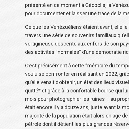
présenté en ce moment à Géopolis, la Vénézuél
pour documenter et laisser une trace de la m
Ce que les Vénézuéliens étaient avant, elle le 
travers une série de souvenirs familiaux qu’elle
vertigineuse descente aux enfers de son pays
des activités “normales” d’une démocratie ric
C’est précisément à cette “mémoire du temps
voulu se confronter en réalisant en 2022, gr
qu’elle venait d’obtenir, un état des lieux visu
quitté* et grâce à la confortable bourse qui lui 
mois pour photographier les ruines – au pro
était encore il y a douze ans, juste avant la 
majorité de la population était alors en âge de t
pétrole dont il détient les plus grandes rése