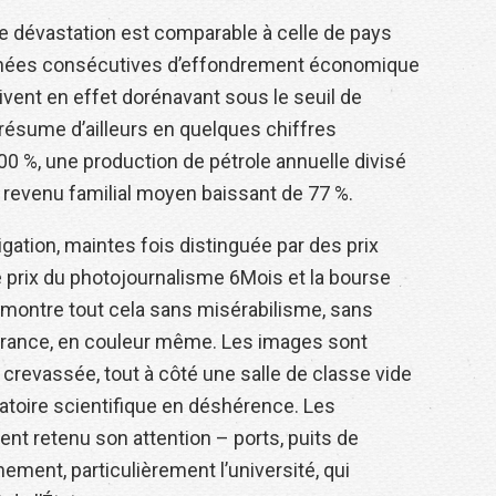
e dévastation est comparable à celle de pays
années consécutives d’effondrement économique
ivent en effet dorénavant sous le seuil de
 résume d’ailleurs en quelques chiffres
700 %, une production de pétrole annuelle divisé
 revenu familial moyen baissant de 77 %.
gation, maintes fois distinguée par des prix
e prix du photojournalisme 6Mois et la bourse
s montre tout cela sans misérabilisme, sans
france, en couleur même. Les images sont
te crevassée, tout à côté une salle de classe vide
atoire scientifique en déshérence. Les
ment retenu son attention – ports, puits de
ement, particulièrement l’université, qui