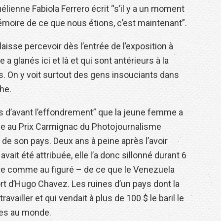
ienne Fabiola Ferrero écrit “s’il y a un moment
émoire de ce que nous étions, c’est maintenant”.
laisse percevoir dès l’entrée de l’exposition à
 a glanés ici et là et qui sont antérieurs à la
. On y voit surtout des gens insouciants dans
he.
 d’avant l’effondrement” que la jeune femme a
âce au Prix Carmignac du Photojournalisme
el de son pays. Deux ans à peine après l’avoir
avait été attribuée, elle l’a donc sillonné durant 6
pre comme au figuré – de ce que le Venezuela
mort d’Hugo Chavez. Les ruines d’un pays dont la
ravailler et qui vendait à plus de 100 $ le baril le
rves au monde.