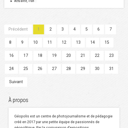
Actualité, Iran :
►
Précédent
1
2
3
4
5
6
7
8
9
10
11
12
13
14
15
16
17
18
19
20
21
22
23
24
25
26
27
28
29
30
31
Suivant
À propos
Géopolis est un centre de photojournalisme et de pédagogie
créé en 2017 par une petite équipe de passionnés de
géopolitique. Par la conjugaison d’expositions