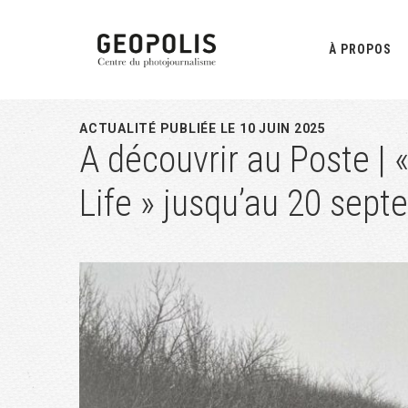
Passer
Passer
Passer
à
au
à
À PROPOS
la
contenu
la
navigation
principal
barre
principale
latérale
ACTUALITÉ PUBLIÉE LE 10 JUIN 2025
A découvrir au Poste | «
principale
Life » jusqu’au 20 sep