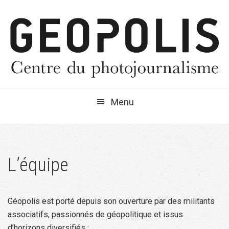
Passer
Passer
Passer
à
au
à
la
contenu
la
navigation
principal
barre
principale
latérale
principale
Menu
L’équipe
Géopolis est porté depuis son ouverture par des militants
associatifs, passionnés de géopolitique et issus
d’horizons diversifiés :