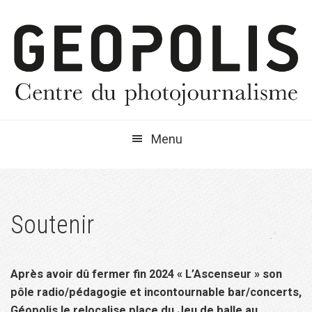
Passer
Passer
Passer
à
au
à
la
contenu
la
navigation
principal
barre
principale
latérale
principale
Menu
Soutenir
Après avoir dû fermer fin 2024 « L’Ascenseur » son
pôle radio/pédagogie et incontournable bar/concerts,
Géopolis le relocalise place du Jeu de balle au