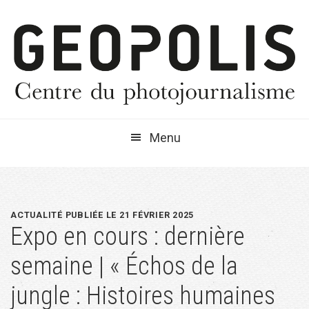
Passer
Passer
Passer
à
au
à
la
contenu
la
navigation
principal
barre
principale
latérale
principale
Menu
ACTUALITÉ PUBLIÉE LE 21 FÉVRIER 2025
Expo en cours : dernière
semaine | « Échos de la
jungle : Histoires humaines