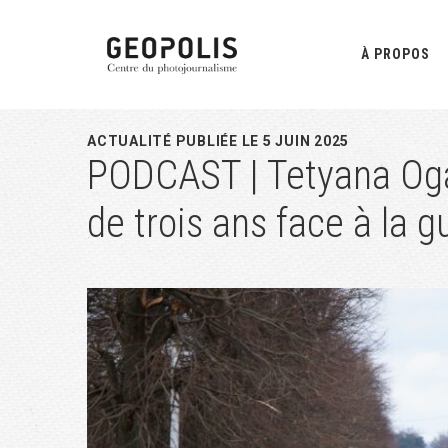
Passer
Passer
Passer
à
au
à
À PROPOS
la
contenu
la
navigation
principal
barre
principale
latérale
ACTUALITÉ PUBLIÉE LE 5 JUIN 2025
PODCAST | Tetyana Oga
principale
de trois ans face à la g