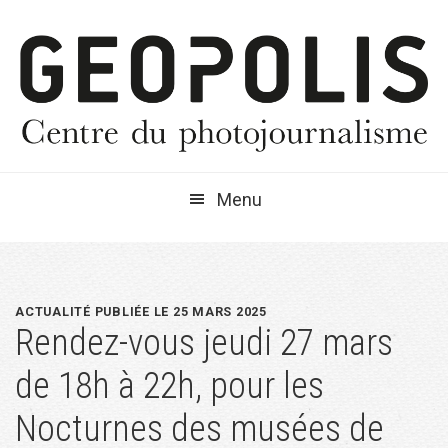
Passer
Passer
Passer
à
au
à
la
contenu
la
navigation
principal
barre
principale
latérale
principale
Menu
ACTUALITÉ PUBLIÉE LE 25 MARS 2025
Rendez-vous jeudi 27 mars
de 18h à 22h, pour les
Nocturnes des musées de