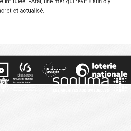
intitulée »Aral, une mer qui revit » afin d’y
cret et actualisé.