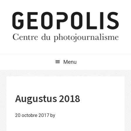
Passer
Passer
Passer
à
au
à
la
contenu
la
navigation
principal
barre
principale
latérale
principale
Menu
Augustus 2018
20 octobre 2017
by