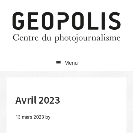
Passer
Passer
Passer
à
au
à
la
contenu
la
navigation
principal
barre
principale
latérale
principale
Menu
Avril 2023
13 mars 2023
by