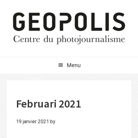
Passer
Passer
Passer
à
au
à
la
contenu
la
navigation
principal
barre
principale
latérale
principale
Menu
Februari 2021
19 janvier 2021
by