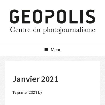
Passer
Passer
Passer
à
au
à
la
contenu
la
navigation
principal
barre
principale
latérale
principale
Menu
Janvier 2021
19 janvier 2021
by