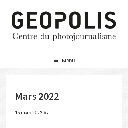
Passer
Passer
Passer
à
au
à
la
contenu
la
navigation
principal
barre
principale
latérale
principale
Menu
Mars 2022
15 mars 2022
by