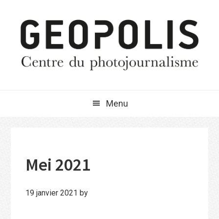
Passer
Passer
Passer
à
au
à
la
contenu
la
navigation
principal
barre
principale
latérale
principale
Menu
Mei 2021
19 janvier 2021
by