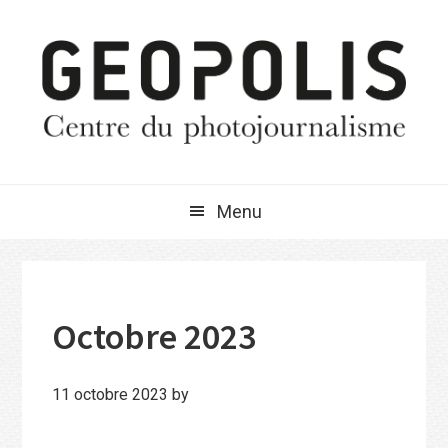
Passer
Passer
Passer
à
au
à
la
contenu
la
navigation
principal
barre
principale
latérale
principale
Menu
Octobre 2023
11 octobre 2023
by