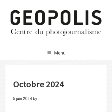
Passer
Passer
Passer
à
au
à
la
contenu
la
navigation
principal
barre
principale
latérale
principale
Menu
Octobre 2024
5 juin 2024
by