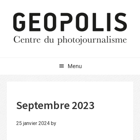
Passer
Passer
Passer
à
au
à
la
contenu
la
navigation
principal
barre
principale
latérale
principale
Menu
Septembre 2023
25 janvier 2024
by