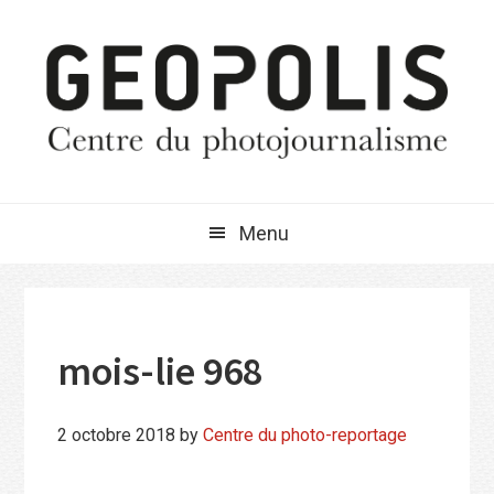
Passer
Passer
Passer
à
au
à
la
contenu
la
navigation
principal
barre
principale
latérale
principale
Menu
mois-lie 968
2 octobre 2018
by
Centre du photo-reportage