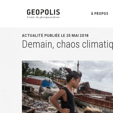
Passer
Passer
Passer
à
au
à
À PROPOS
la
contenu
la
navigation
principal
barre
principale
latérale
ACTUALITÉ PUBLIÉE LE 25 MAI 2018
Demain, chaos climati
principale