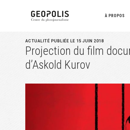
Passer
Passer
Passer
à
au
à
À PROPOS
la
contenu
la
navigation
principal
barre
principale
latérale
ACTUALITÉ PUBLIÉE LE 15 JUIN 2018
Projection du film docu
principale
d’Askold Kurov