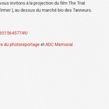
us invitons à la projection du film The Trial
nfirmer ), au dessus du marché bio des Tanneurs.
865156457749/
re du photoreportage
et
ADC Memorial