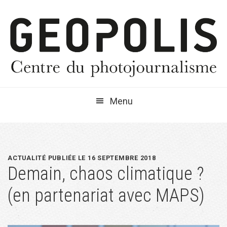
Passer
Passer
Passer
à
au
à
la
contenu
la
navigation
principal
barre
principale
latérale
principale
Menu
ACTUALITÉ PUBLIÉE LE 16 SEPTEMBRE 2018
Demain, chaos climatique ?
(en partenariat avec MAPS)