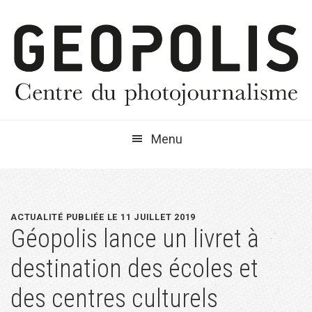
Passer
Passer
Passer
à
au
à
la
contenu
la
navigation
principal
barre
principale
latérale
principale
Menu
ACTUALITÉ PUBLIÉE LE 11 JUILLET 2019
Géopolis lance un livret à
destination des écoles et
des centres culturels