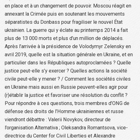
en place et à un changement de pouvoir. Moscou réagit en
annexant la Crimée puis en soutenant les mouvements
séparatistes du Donbass pour fragiliser le nouvel État
ukrainien. La guerre qui y éclate au printemps 2014 a fait
plus de 13 000 morts et plus d’un million de déplacés.
Après l’arrivée à la présidence de Volodymyr Zelensky en
avril 2019, quelle est la situation générale en Ukraine, et en
particulier dans les Républiques autoproclamées ? Quelle
justice peut-elle s’y exercer ? Quelles actions la société
civile peut-elle y mener ? / Comment les sociétés civiles
en Ukraine mais aussi en Russie peuvent-elles agir pour
(r)établir la justice et favoriser une résolution du conflit ?
Pour répondre à ces questions, trois membres d’ONG de
défense des droits de l’Homme ukrainiennes et russe
viendront débattre : Valerii Novykov, directeur de
l’organisation Alternativa ; Oleksandra Romantsova, vice-
directrice du Center for Civil Liberties et Alexandre