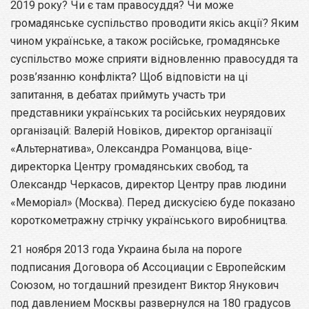
2019 року? Чи є там правосуддя? Чи може
громадянське суспільство проводити якісь акції? Яким
чином українське, а також російське, громадянське
суспільство може сприяти відновленню правосуддя та
розв’язанню конфлікта? Щоб відповісти на ці
запитання, в дебатах приймуть участь три
представники українських та російських неурядових
організацій: Валерій Новіков, директор організації
«Альтернатива», Олександра Романцова, віце-
директорка Центру громадянських свобод, та
Олександр Черкасов, директор Центру прав людини
«Меморіал» (Москва). Перед дискусією буде показано
короткометражну стрічку українського виробництва.
21 ноября 2013 года Украина была на пороге
подписания Договора об Ассоциации с Европейским
Союзом, но тогдашний президент Виктор Янукович
под давлением Москвы развернулся на 180 градусов