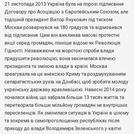
21 листопада 2013 Україна була на порозі підписання
Договору про Асоціацію з Європейським Союзом, але
тодішній президент Віктор Янукович під тиском
Москви розвернувся на 180 градусів та відмовився
від підписання. Цим він викликав масові протестні
акції серед громадян, пізніше відомі як Революція
Гідності. Незважаючи на жорстокі спроби влади
придушити революцію, вона закінчилася втечею
президента та зміною влади в країні. Москва
зреагувала на це анексією Криму та роздмухуванням
сепаратистських рухів на Донбасі, щоб зробити молоду
українську державу вразливішою. Навесні 2014 року
почалася війна, що забрала більше 13 тисяч життів та
перетворила більше мільйону громадян на внутрішніх
переселенців. Як змінилася ситуація в Україні в цілому
та зокрема в самопроголошених республіках після
приходу до влади Володимира Зеленського у квітні