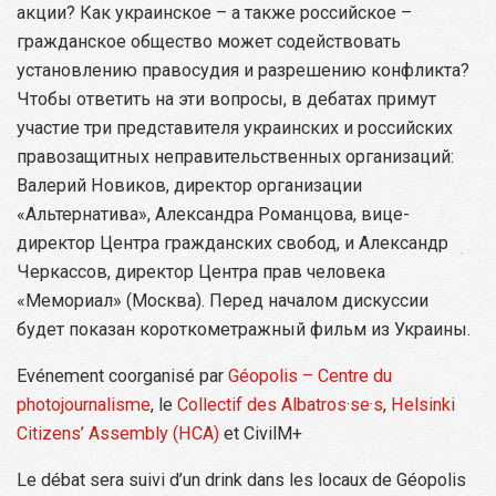
акции? Как украинское – а также российское –
гражданское общество может содействовать
установлению правосудия и разрешению конфликта?
Чтобы ответить на эти вопросы, в дебатах примут
участие три представителя украинских и российских
правозащитных неправительственных организаций:
Валерий Новиков, директор организации
«Альтернатива», Александра Романцова, вице-
директор Центра гражданских свобод, и Александр
Черкассов, директор Центра прав человека
«Мемориал» (Москва). Перед началом дискуссии
будет показан короткометражный фильм из Украины.
Evénement coorganisé par
Géopolis – Centre du
photojournalisme
, le
Collectif des Albatros·se·s
,
Helsinki
Citizens’ Assembly (HCA)
et CivilM+
Le débat sera suivi d’un drink dans les locaux de Géopolis