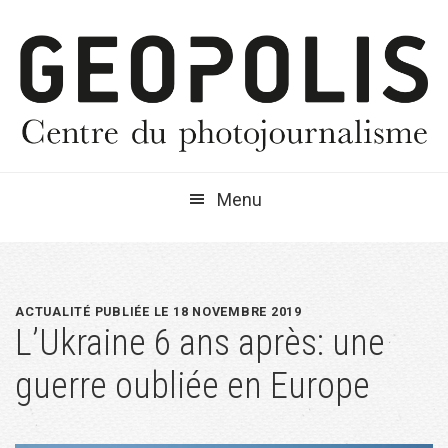
Passer
Passer
Passer
à
au
à
la
contenu
la
navigation
principal
barre
principale
latérale
principale
Menu
ACTUALITÉ PUBLIÉE LE 18 NOVEMBRE 2019
L’Ukraine 6 ans après: une
guerre oubliée en Europe