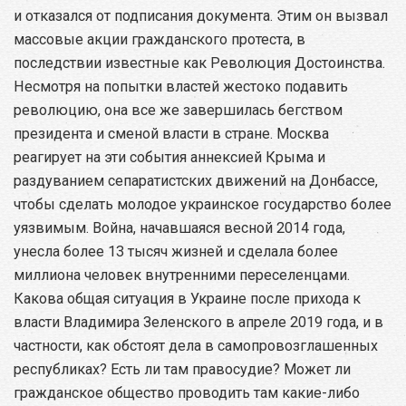
и отказался от подписания документа. Этим он вызвал
массовые акции гражданского протеста, в
последствии известные как Революция Достоинства.
Несмотря на попытки властей жестоко подавить
революцию, она все же завершилась бегством
президента и сменой власти в стране. Москва
реагирует на эти события аннексией Крыма и
раздуванием сепаратистских движений на Донбассе,
чтобы сделать молодое украинское государство более
уязвимым. Война, начавшаяся весной 2014 года,
унесла более 13 тысяч жизней и сделала более
миллиона человек внутренними переселенцами.
Какова общая ситуация в Украине после прихода к
власти Владимира Зеленского в апреле 2019 года, и в
частности, как обстоят дела в самопровозглашенных
республиках? Есть ли там правосудие? Может ли
гражданское общество проводить там какие-либо