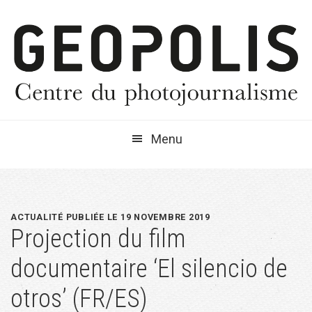
Passer
Passer
Passer
à
au
à
la
contenu
la
navigation
principal
barre
principale
latérale
principale
Menu
ACTUALITÉ PUBLIÉE LE 19 NOVEMBRE 2019
Projection du film
documentaire ‘El silencio de
otros’ (FR/ES)