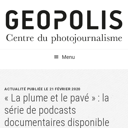
Passer
Passer
Passer
à
au
à
la
contenu
la
navigation
principal
barre
principale
latérale
principale
Menu
ACTUALITÉ PUBLIÉE LE 21 FÉVRIER 2020
« La plume et le pavé » : la
série de podcasts
documentaires disponible