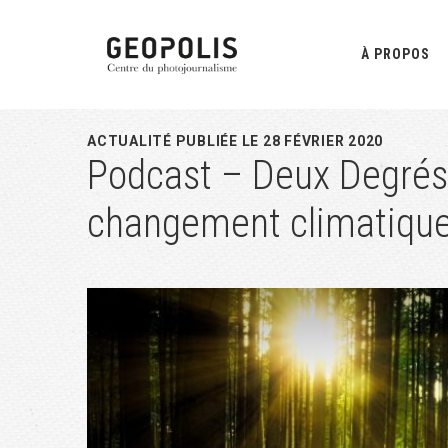
Passer
Passer
Passer
à
au
à
À PROPOS
la
contenu
la
navigation
principal
barre
principale
latérale
ACTUALITÉ PUBLIÉE LE 28 FÉVRIER 2020
Podcast – Deux Degrés,
principale
changement climatiqu