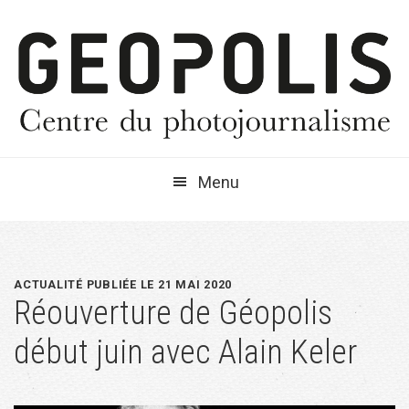
Passer
Passer
Passer
à
au
à
la
contenu
la
navigation
principal
barre
principale
latérale
principale
Menu
ACTUALITÉ PUBLIÉE LE 21 MAI 2020
Réouverture de Géopolis
début juin avec Alain Keler