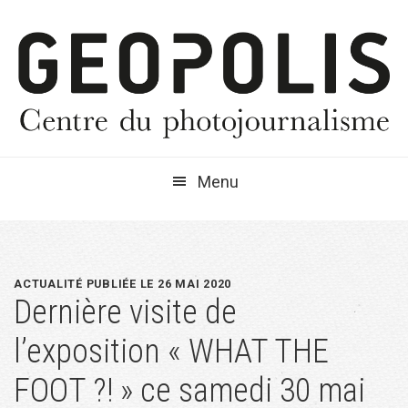
Passer
Passer
Passer
à
au
à
la
contenu
la
navigation
principal
barre
principale
latérale
principale
Menu
ACTUALITÉ PUBLIÉE LE 26 MAI 2020
Dernière visite de
l’exposition « WHAT THE
FOOT ?! » ce samedi 30 mai