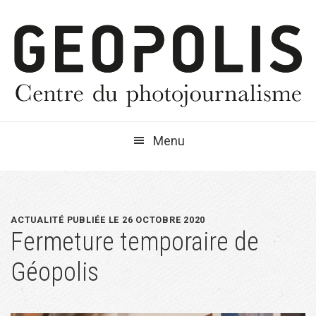
Passer
Passer
Passer
à
au
à
la
contenu
la
navigation
principal
barre
principale
latérale
principale
Menu
ACTUALITÉ PUBLIÉE LE 26 OCTOBRE 2020
Fermeture temporaire de
Géopolis