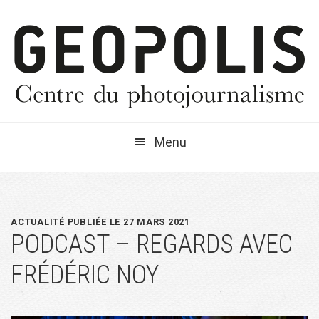
Passer
Passer
Passer
à
au
à
la
contenu
la
navigation
principal
barre
principale
latérale
principale
Menu
ACTUALITÉ PUBLIÉE LE 27 MARS 2021
PODCAST – REGARDS AVEC
FRÉDÉRIC NOY