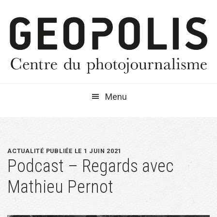
Passer
Passer
Passer
à
au
à
la
contenu
la
navigation
principal
barre
principale
latérale
principale
Menu
ACTUALITÉ PUBLIÉE LE 1 JUIN 2021
Podcast – Regards avec
Mathieu Pernot