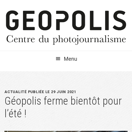
Passer
Passer
Passer
à
au
à
la
contenu
la
navigation
principal
barre
principale
latérale
principale
Menu
ACTUALITÉ PUBLIÉE LE 29 JUIN 2021
Géopolis ferme bientôt pour
l’été !