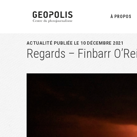
Passer
Passer
Passer
à
au
à
À PROPOS
la
contenu
la
navigation
principal
barre
principale
latérale
ACTUALITÉ PUBLIÉE LE 10 DÉCEMBRE 2021
Regards – Finbarr O’Rei
principale