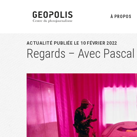
Passer
Passer
Passer
à
au
à
À PROPOS
la
contenu
la
navigation
principal
barre
principale
latérale
ACTUALITÉ PUBLIÉE LE 10 FÉVRIER 2022
Regards – Avec Pascal
principale