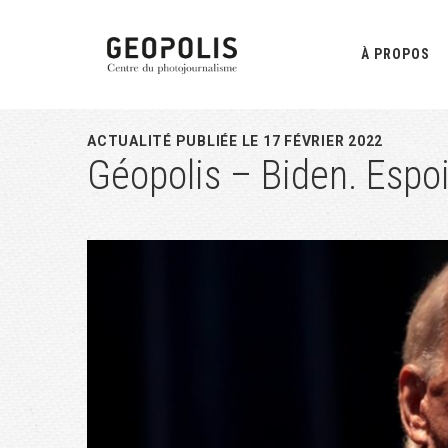
Passer
Passer
Passer
à
au
à
À PROPOS
la
contenu
la
navigation
principal
barre
principale
latérale
ACTUALITÉ PUBLIÉE LE 17 FÉVRIER 2022
Géopolis – Biden. Espoi
principale