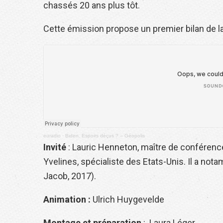
chassés 20 ans plus tôt.
Cette émission propose un premier bilan de l
euradio
·
Biden. Espoirs déçus ? – Géopolis
Invité
: Lauric Henneton, maître de conférence
Yvelines, spécialiste des Etats-Unis. Il a not
Jacob, 2017).
Animation :
Ulrich Huygevelde
Montage et préparation
: Laura Léger