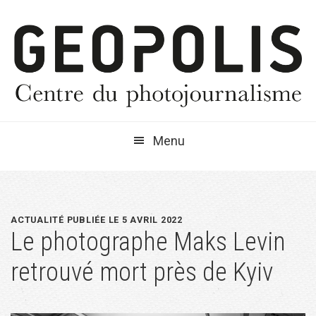
Passer
Passer
Passer
à
au
à
la
contenu
la
navigation
principal
barre
principale
latérale
principale
Menu
ACTUALITÉ PUBLIÉE LE 5 AVRIL 2022
Le photographe Maks Levin
retrouvé mort près de Kyiv