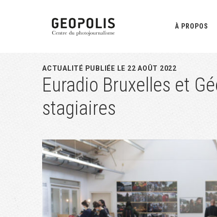
Passer
Passer
Passer
à
au
à
À PROPOS
la
contenu
la
navigation
principal
barre
principale
latérale
ACTUALITÉ PUBLIÉE LE 22 AOÛT 2022
Euradio Bruxelles et Gé
principale
stagiaires