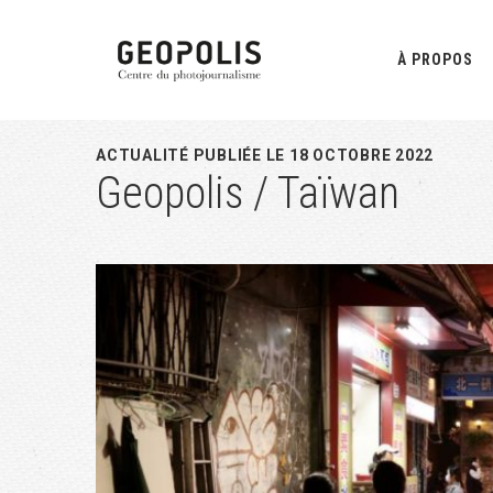
Passer
Passer
Passer
à
au
à
À PROPOS
la
contenu
la
navigation
principal
barre
principale
latérale
ACTUALITÉ PUBLIÉE LE 18 OCTOBRE 2022
Geopolis / Taïwan
principale