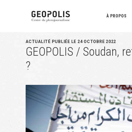
Passer
Passer
Passer
à
au
à
À PROPOS
la
contenu
la
navigation
principal
barre
principale
latérale
ACTUALITÉ PUBLIÉE LE 24 OCTOBRE 2022
GEOPOLIS / Soudan, ret
principale
?