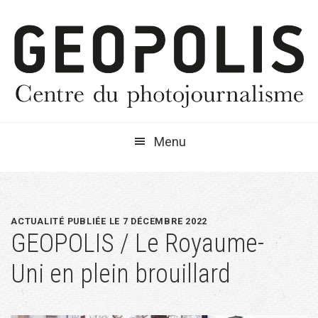
Passer
Passer
Passer
à
au
à
la
contenu
la
navigation
principal
barre
principale
latérale
principale
Menu
ACTUALITÉ PUBLIÉE LE 7 DÉCEMBRE 2022
GEOPOLIS / Le Royaume-
Uni en plein brouillard