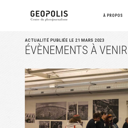
Passer
Passer
Passer
à
au
à
À PROPOS
la
contenu
la
navigation
principal
barre
principale
latérale
ACTUALITÉ PUBLIÉE LE 21 MARS 2023
ÉVÈNEMENTS À VENIR
principale