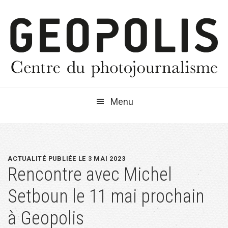
Passer
Passer
Passer
à
au
à
la
contenu
la
navigation
principal
barre
principale
latérale
principale
Menu
ACTUALITÉ PUBLIÉE LE 3 MAI 2023
Rencontre avec Michel
Setboun le 11 mai prochain
à Geopolis