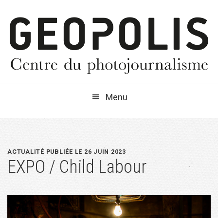
Passer
Passer
Passer
à
au
à
la
contenu
la
navigation
principal
barre
principale
latérale
principale
Menu
ACTUALITÉ PUBLIÉE LE 26 JUIN 2023
EXPO / Child Labour