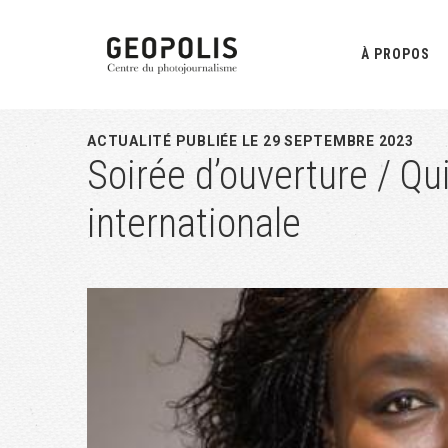
Passer
Passer
Passer
à
au
à
À PROPOS
la
contenu
la
navigation
principal
barre
principale
latérale
ACTUALITÉ PUBLIÉE LE 29 SEPTEMBRE 2023
Soirée d’ouverture / Qui
principale
internationale