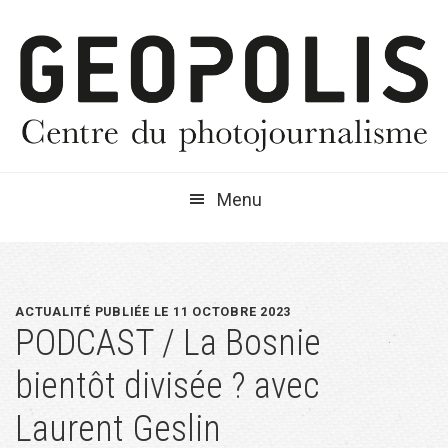
Passer
Passer
Passer
à
au
à
la
contenu
la
navigation
principal
barre
principale
latérale
principale
Menu
ACTUALITÉ PUBLIÉE LE 11 OCTOBRE 2023
PODCAST / La Bosnie
bientôt divisée ? avec
Laurent Geslin