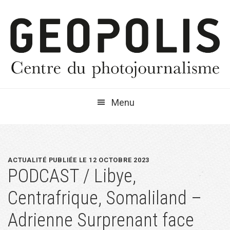
Passer
Passer
Passer
à
au
à
la
contenu
la
navigation
principal
barre
principale
latérale
principale
Menu
ACTUALITÉ PUBLIÉE LE 12 OCTOBRE 2023
PODCAST / Libye,
Centrafrique, Somaliland –
Adrienne Surprenant face